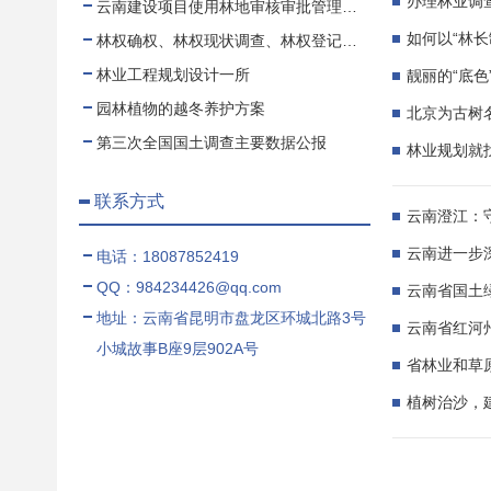
办理林业调
云南建设项目使用林地审核审批管理规范
如何以“林长
林权确权、林权现状调查、林权登记、林权测绘、林权登记代办
林业工程规划设计一所
靓丽的“底
园林植物的越冬养护方案
北京为古树
第三次全国国土调查主要数据公报
林业规划就
联系方式
云南澄江：
云南进一步
电话：18087852419
QQ：984234426@qq.com
云南省国土
地址：云南省昆明市盘龙区环城北路3号
云南省红河
小城故事B座9层902A号
省林业和草
植树治沙，