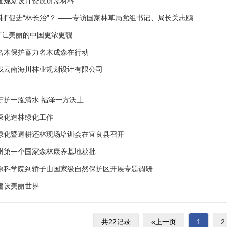
查规划设计资质所需材料
制”促进“林长治”？ ——专访国家林草局党组书记、局长关志鸥
色”让美丽的中国更浓更靓
名木保护蓄力名木成森在行动
找云南海川林业规划设计有限公司
守护一泓清水 福泽一方沃土
深化造林绿化工作
绿化暨退耕还林现场培训会在宜良县召开
州第一个国家森林康养基地获批
原科学院到轿子山国家级自然保护区开展专题调研
建设美丽世界
共22记录
«上一页
1
2