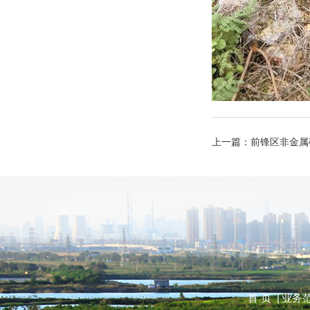
上一篇：
前锋区非金属矿
首 页 |
业务范